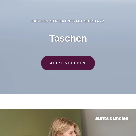
FASHION-STATEMENTS MIT SUBSTANZ
Taschen
JETZT SHOPPEN
Zur
Zur
Slide
Slide
1
2
gehen
gehen