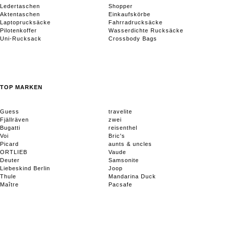
Ledertaschen
Shopper
Aktentaschen
Einkaufskörbe
Laptoprucksäcke
Fahrradrucksäcke
Pilotenkoffer
Wasserdichte Rucksäcke
Uni-Rucksack
Crossbody Bags
TOP MARKEN
Guess
travelite
Fjällräven
zwei
Bugatti
reisenthel
Voi
Bric's
Picard
aunts & uncles
ORTLIEB
Vaude
Deuter
Samsonite
Liebeskind Berlin
Joop
Thule
Mandarina Duck
Maître
Pacsafe