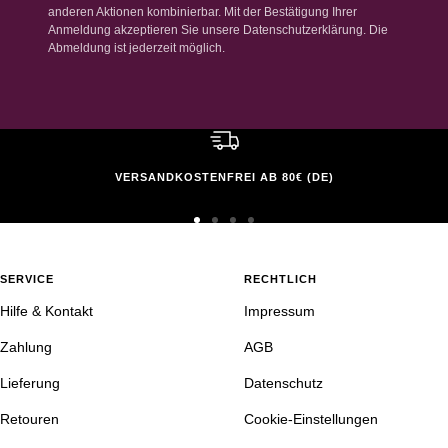
anderen Aktionen kombinierbar. Mit der Bestätigung Ihrer
Anmeldung akzeptieren Sie unsere Datenschutzerklärung. Die
Abmeldung ist jederzeit möglich.
VERSANDKOSTENFREI AB 80€ (DE)
Zur
Zur
Zur
Zur
Slide
Slide
Slide
Slide
1
2
3
4
SERVICE
RECHTLICH
gehen
gehen
gehen
gehen
Hilfe & Kontakt
Impressum
Zahlung
AGB
Lieferung
Datenschutz
Retouren
Cookie-Einstellungen