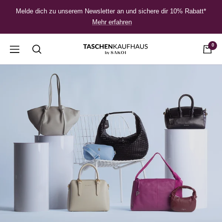
Direkt
Melde dich zu unserem Newsletter an und sichere dir 10% Rabatt*
zum
Mehr erfahren
Inhalt
0
Navigation
Taschenkaufhaus