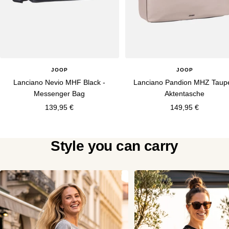
JOOP
JOOP
Lanciano Nevio MHF Black -
Lanciano Pandion MHZ Taupe
Messenger Bag
Aktentasche
Angebotspreis
Angebotspreis
139,95 €
149,95 €
Style you can carry