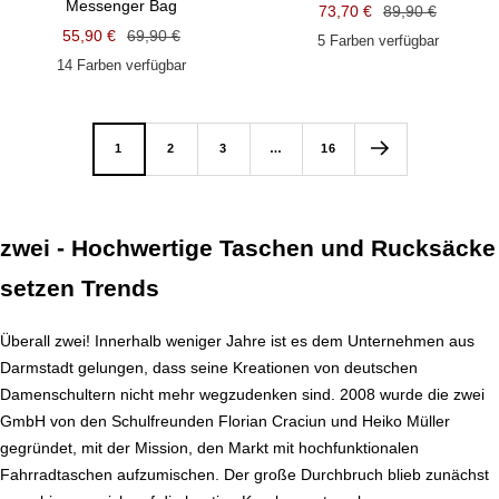
Messenger Bag
Angebotspreis
Regulärer
73,70 €
89,90 €
Angebotspreis
Regulärer
55,90 €
69,90 €
Preis
5 Farben verfügbar
Preis
14 Farben verfügbar
1
2
3
…
16
zwei - Hochwertige Taschen und Rucksäcke
setzen Trends
Überall zwei! Innerhalb weniger Jahre ist es dem Unternehmen aus
Darmstadt gelungen, dass seine Kreationen von deutschen
Damenschultern nicht mehr wegzudenken sind. 2008 wurde die zwei
GmbH von den Schulfreunden Florian Craciun und Heiko Müller
gegründet, mit der Mission, den Markt mit hochfunktionalen
Fahrradtaschen aufzumischen. Der große Durchbruch blieb zunächst