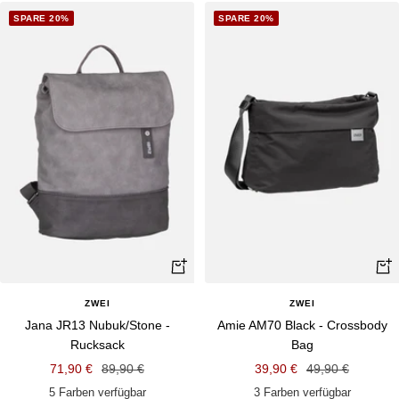
SPARE 20%
SPARE 20%
Schnellansicht
Schn
ZWEI
ZWEI
Jana JR13 Nubuk/Stone -
Amie AM70 Black - Crossbody
Rucksack
Bag
Angebotspreis
Regulärer
Angebotspreis
Regulärer
71,90 €
89,90 €
39,90 €
49,90 €
Preis
Preis
5 Farben verfügbar
3 Farben verfügbar