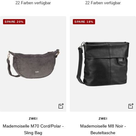
Preis
Preis
22 Farben verfügbar
22 Farben verfügbar
SPARE 20%
SPARE 18%
Schnellansicht
Schn
ZWEI
ZWEI
Mademoiselle M70 Cord/Polar -
Mademoiselle M8 Noir -
Sling Bag
Beuteltasche