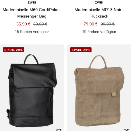
ZWEI
ZWEI
Mademoiselle M60 Cord/Polar -
Mademoiselle MR13 Noir -
Messenger Bag
Rucksack
Angebotspreis
Regulärer
Angebotspreis
Regulärer
55,90 €
69,90 €
79,90 €
99,90 €
Preis
Preis
15 Farben verfügbar
19 Farben verfügbar
SPARE 20%
SPARE 20%