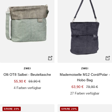
Schnellansicht
Schn
ZWEI
ZWEI
Olli OT8 Salbei - Beuteltasche
Mademoiselle M12 Cord/Polar -
Hobo Bag
Angebotspreis
Regulärer
55,90 €
69,90 €
Angebotspreis
Regulärer
63,90 €
79,90 €
Preis
4 Farben verfügbar
Preis
27 Farben verfügbar
SPARE 20%
SPARE 20%