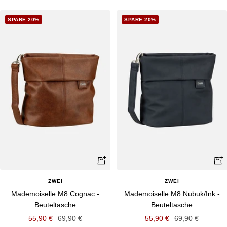
SPARE 20%
SPARE 20%
Schnellansicht
Schn
ZWEI
ZWEI
Mademoiselle M8 Cognac -
Mademoiselle M8 Nubuk/Ink -
Beuteltasche
Beuteltasche
Angebotspreis
Regulärer
Angebotspreis
Regulärer
55,90 €
69,90 €
55,90 €
69,90 €