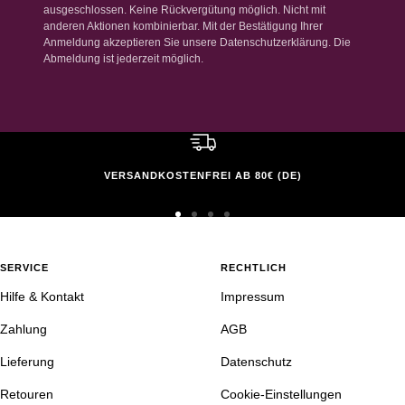
ausgeschlossen. Keine Rückvergütung möglich. Nicht mit
anderen Aktionen kombinierbar. Mit der Bestätigung Ihrer
Anmeldung akzeptieren Sie unsere Datenschutzerklärung. Die
Abmeldung ist jederzeit möglich.
VERSANDKOSTENFREI AB 80€ (DE)
Zur
Zur
Zur
Zur
Slide
Slide
Slide
Slide
1
2
3
4
SERVICE
RECHTLICH
gehen
gehen
gehen
gehen
Hilfe & Kontakt
Impressum
Zahlung
AGB
Lieferung
Datenschutz
Retouren
Cookie-Einstellungen