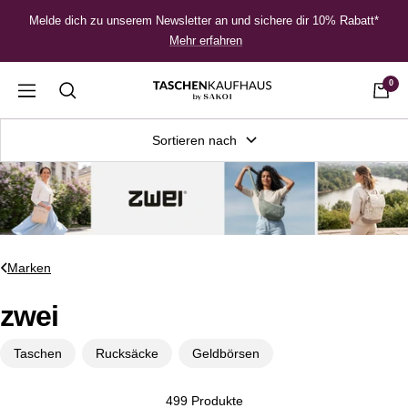
Direkt
Melde dich zu unserem Newsletter an und sichere dir 10% Rabatt*
zum
Mehr erfahren
Inhalt
0
Taschenkaufhaus
Navigation
Sortieren nach
Marken
zwei
Taschen
Rucksäcke
Geldbörsen
499 Produkte