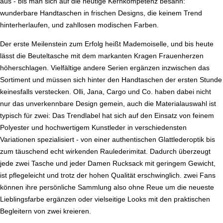
aus - bis man sich auf die heutige Kernkompetenz besann:
wunderbare Handtaschen in frischen Designs, die keinem Trend
hinterherlaufen, und zahllosen modischen Farben.
Der erste Meilenstein zum Erfolg heißt Mademoiselle, und bis heute
lässt die Beuteltasche mit dem markanten Kragen Frauenherzen
höherschlagen. Vielfältige andere Serien ergänzen inzwischen das
Sortiment und müssen sich hinter den Handtaschen der ersten Stunde
keinesfalls verstecken. Olli, Jana, Cargo und Co. haben dabei nicht
nur das unverkennbare Design gemein, auch die Materialauswahl ist
typisch für zwei: Das Trendlabel hat sich auf den Einsatz von feinem
Polyester und hochwertigem Kunstleder in verschiedensten
Variationen spezialisiert - von einer authentischen Glattlederoptik bis
zum täuschend echt wirkenden Raulederimitat. Dadurch überzeugt
jede zwei Tasche und jeder Damen Rucksack mit geringem Gewicht,
ist pflegeleicht und trotz der hohen Qualität erschwinglich. zwei Fans
können ihre persönliche Sammlung also ohne Reue um die neueste
Lieblingsfarbe ergänzen oder vielseitige Looks mit den praktischen
Begleitern von zwei kreieren.