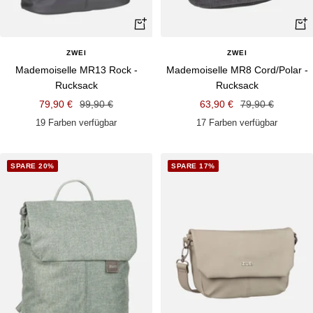
Schnellansicht
Schn
ZWEI
ZWEI
Mademoiselle MR13 Rock -
Mademoiselle MR8 Cord/Polar -
Rucksack
Rucksack
Angebotspreis
Regulärer
Angebotspreis
Regulärer
79,90 €
99,90 €
63,90 €
79,90 €
Preis
Preis
19 Farben verfügbar
17 Farben verfügbar
SPARE 20%
SPARE 17%