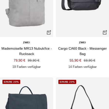
Schnellansicht
Schn
ZWEI
ZWEI
Mademoiselle MR13 Nubuk/Ice -
Cargo CA60 Black - Messenger
Rucksack
Bag
Angebotspreis
Regulärer
Angebotspreis
Regulärer
79,90 €
99,90 €
55,90 €
69,90 €
Preis
Preis
19 Farben verfügbar
14 Farben verfügbar
SPARE 20%
SPARE 20%