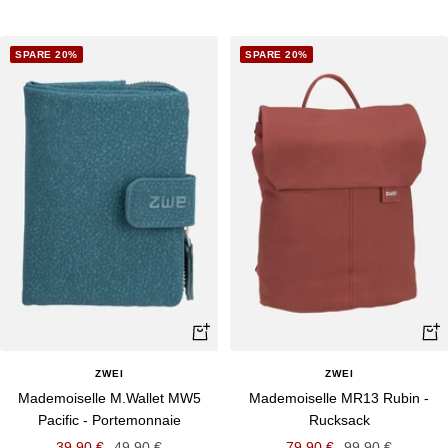
SPARE 20%
SPARE 20%
Schnellansicht
Schn
ZWEI
ZWEI
Mademoiselle M.Wallet MW5
Mademoiselle MR13 Rubin -
Pacific - Portemonnaie
Rucksack
Angebotspreis
Regulärer
Angebotspreis
Regulärer
39,90 €
49,90 €
79,90 €
99,90 €