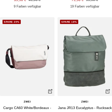
Preis
Preis
9 Farben verfügbar
19 Farben verfügbar
SPARE 20%
SPARE 18%
Schnellansicht
Schn
ZWEI
ZWEI
Cargo CA60 White/Bordeaux -
Jana JR13 Eucalyptus - Rucksack