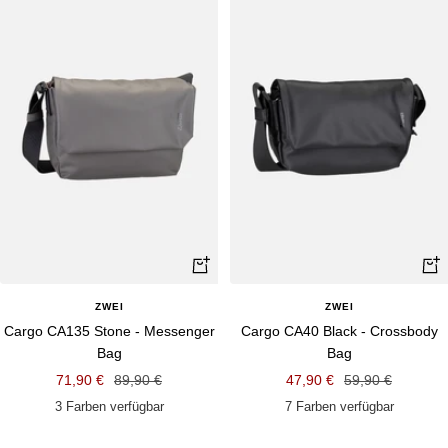
Schnellansicht
Schn
ZWEI
ZWEI
Cargo CA135 Stone - Messenger
Cargo CA40 Black - Crossbody
Bag
Bag
Angebotspreis
Regulärer
Angebotspreis
Regulärer
71,90 €
89,90 €
47,90 €
59,90 €
Preis
Preis
3 Farben verfügbar
7 Farben verfügbar