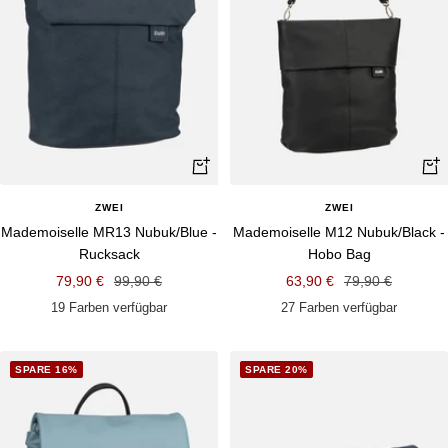
Schnellansicht
Schn
ZWEI
ZWEI
Mademoiselle MR13 Nubuk/Blue -
Mademoiselle M12 Nubuk/Black -
Rucksack
Hobo Bag
Angebotspreis
Regulärer
Angebotspreis
Regulärer
79,90 €
99,90 €
63,90 €
79,90 €
Preis
Preis
19 Farben verfügbar
27 Farben verfügbar
SPARE 16%
SPARE 20%