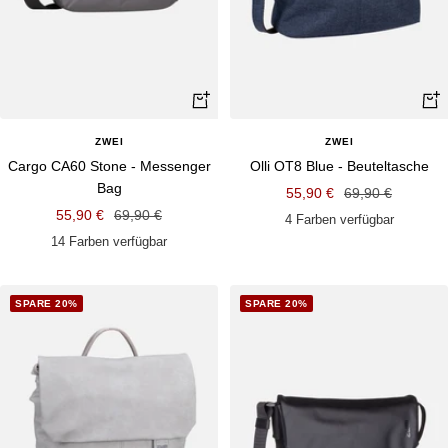
Schnellansicht
Schn
ZWEI
ZWEI
Cargo CA60 Stone - Messenger
Olli OT8 Blue - Beuteltasche
Bag
Angebotspreis
Regulärer
55,90 €
69,90 €
Angebotspreis
Regulärer
55,90 €
69,90 €
Preis
4 Farben verfügbar
Preis
14 Farben verfügbar
SPARE 20%
SPARE 20%