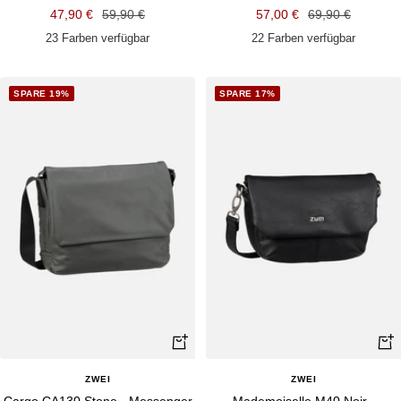
Angebotspreis
Regulärer
Angebotspreis
Regulärer
47,90 €
59,90 €
57,00 €
69,90 €
Preis
Preis
23 Farben verfügbar
22 Farben verfügbar
SPARE 19%
SPARE 17%
Schnellansicht
Schn
ZWEI
ZWEI