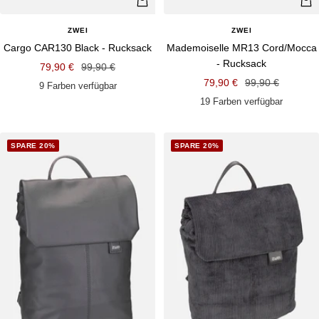
Schnellansicht
Schn
ZWEI
ZWEI
Cargo CAR130 Black - Rucksack
Mademoiselle MR13 Cord/Mocca
- Rucksack
Angebotspreis
Regulärer
79,90 €
99,90 €
Angebotspreis
Regulärer
79,90 €
99,90 €
Preis
9 Farben verfügbar
Preis
19 Farben verfügbar
SPARE 20%
SPARE 20%