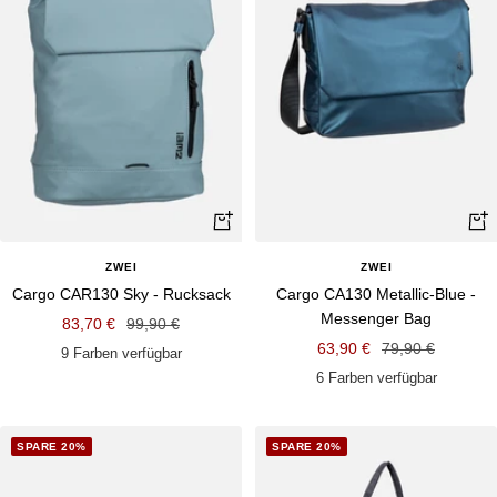
Schnellansicht
Schn
ZWEI
ZWEI
Cargo CAR130 Sky - Rucksack
Cargo CA130 Metallic-Blue -
Messenger Bag
Angebotspreis
Regulärer
83,70 €
99,90 €
Angebotspreis
Regulärer
63,90 €
79,90 €
Preis
9 Farben verfügbar
Preis
6 Farben verfügbar
SPARE 20%
SPARE 20%