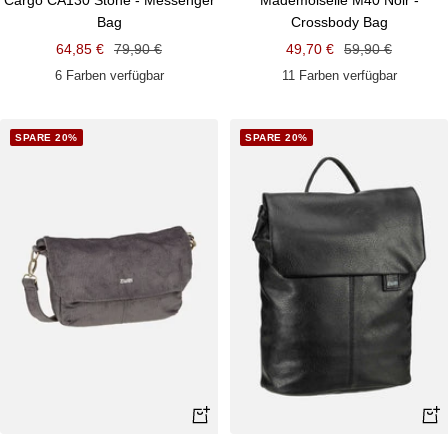
Cargo CA130 Stone - Messenger
Mademoiselle M40 Noir -
Bag
Crossbody Bag
Angebotspreis
Regulärer
Angebotspreis
Regulärer
64,85 €
79,90 €
49,70 €
59,90 €
Preis
Preis
6 Farben verfügbar
11 Farben verfügbar
SPARE 20%
SPARE 20%
Schnellansicht
Schn