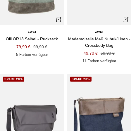
Schnellansicht
Schn
ZWEI
ZWEI
Olli OR13 Salbei - Rucksack
Mademoiselle M40 Nubuk/Linen -
Crossbody Bag
Angebotspreis
Regulärer
79,90 €
99,90 €
Angebotspreis
Regulärer
49,70 €
59,90 €
Preis
5 Farben verfügbar
Preis
11 Farben verfügbar
SPARE 20%
SPARE 20%